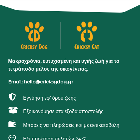
Μακροχρόνια, ευτυχισμένη και υγιής ζωή για το
τετράποδο μέλος της οικογένειας.
Email: hello@cricksydog.gr

Εγγύηση εφ’ όρου ζωής

Εξοικονόμησε στα έξοδα αποστολής

Μπορείς να πληρώσεις και με αντικαταβολή

Εξυπηρέτηση πελατών 24/7