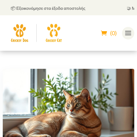
📦 Εξοικονόμησε στα έξοδα αποστολής
🤝
Μπορεί
(0)