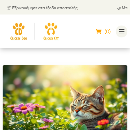
📦 Εξοικονόμησε στα έξοδα αποστολής
🤝
Μπορείς 
(0)