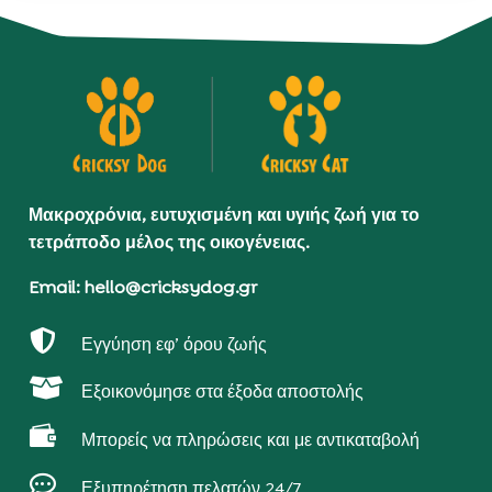
Μακροχρόνια, ευτυχισμένη και υγιής ζωή για το
τετράποδο μέλος της οικογένειας.
Email: hello@cricksydog.gr

Εγγύηση εφ’ όρου ζωής

Εξοικονόμησε στα έξοδα αποστολής

Μπορείς να πληρώσεις και με αντικαταβολή

Εξυπηρέτηση πελατών 24/7