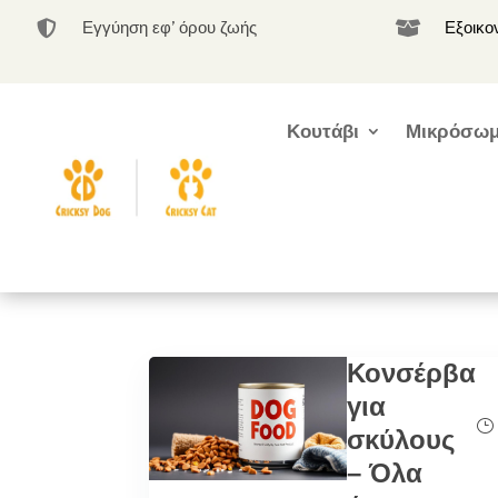
Εγγύηση εφ’ όρου ζωής
Εξοικο


Κουτάβι
Μικρόσωμ
Κονσέρβα
για
σκύλους
– Όλα