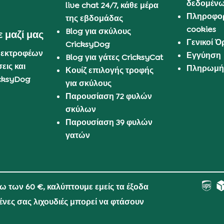
δεδομέν
live chat 24/7, κάθε μέρα
Πληροφορ
της εβδομάδας
cookies
Blog για σκύλους
 μαζί μας
Γενικοί 
CricksyDog
 εκτροφέων
Εγγύηση
Blog για γάτες CricksyCat
εις και
Πληρωμή 
Κουίζ επιλογής τροφής
cksyDog
για σκύλους
Παρουσίαση 72 φυλών
σκύλων
Παρουσίαση 39 φυλών
γατών
νω των 60 €, καλύπτουμε εμείς τα έξοδα
μένες σας λιχουδιές μπορεί να φτάσουν