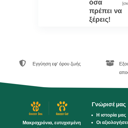
όσα
|
σ
πρέπει να
ξέρεις!


Εγγύηση εφ’ όρου ζωής
Εξο
απο
Γνώρισέ μας
Η ιστορία μας
Οι αξιολογήσε
Μακροχρόνια, ευτυχισμένη