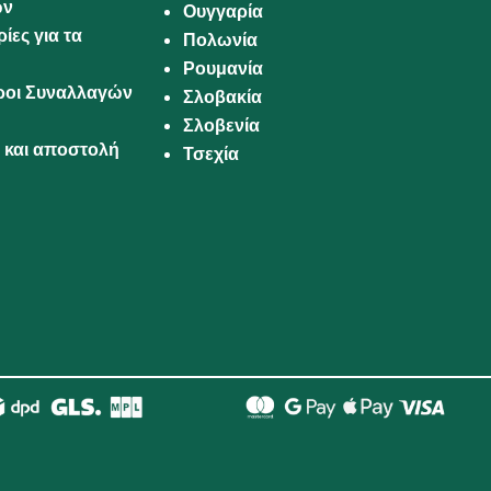
ων
Ουγγαρία
ίες για τα
Πολωνία
Ρουμανία
Όροι Συναλλαγών
Σλοβακία
Σλοβενία
και αποστολή
Τσεχία