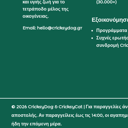
και υγιής ζωή για το
(30.000+)
τετράποδο μέλος της
οικογένειας.
Εξοικονόμησε
Email: hello@cricksydog.gr
Προγράμματα
Συχνές ερωτήσ
συνδρομή Cri
© 2026 CricksyDog & CricksyCat
| Για παραγγελίες ά
αποστολής. Αν παραγγείλεις έως τις 14:00, οι αγαπη
ήδη την επόμενη μέρα.