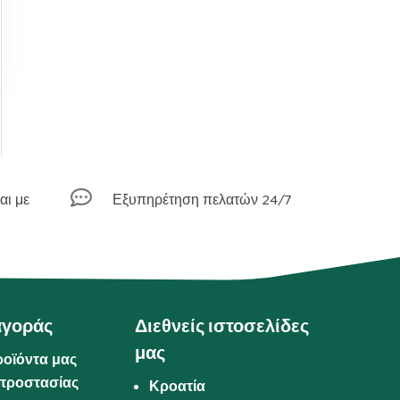

αι με
Εξυπηρέτηση πελατών 24/7
αγοράς
Διεθνείς ιστοσελίδες
μας
ροϊόντα μας
προστασίας
Κροατία