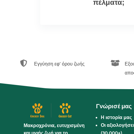
πέλματα;


Εγγύηση εφ’ όρου ζωής
Εξο
απο
Γνώρισέ μας
Η ιστορία μας
Οι αξιολογήσε
Μακροχρόνια, ευτυχισμένη
και υγιής ζωή για το
(30.000+)