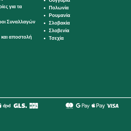
Ουγγαρία
ίες για τα
Πολωνία
Ρουμανία
Όροι Συναλλαγών
Σλοβακία
Σλοβενία
και αποστολή
Τσεχία