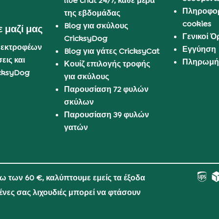
live chat 24/7, κάθε μέρα
Πληροφορ
της εβδομάδας
cookies
Blog για σκύλους
 μαζί μας
Γενικοί 
CricksyDog
 εκτροφέων
Εγγύηση
Blog για γάτες CricksyCat
εις και
Πληρωμή 
Κουίζ επιλογής τροφής
cksyDog
για σκύλους
Παρουσίαση 72 φυλών
σκύλων
Παρουσίαση 39 φυλών
γατών
νω των 60 €, καλύπτουμε εμείς τα έξοδα
μένες σας λιχουδιές μπορεί να φτάσουν