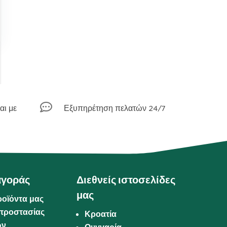

αι με
Εξυπηρέτηση πελατών 24/7
αγοράς
Διεθνείς ιστοσελίδες
μας
ροϊόντα μας
προστασίας
Κροατία
ων