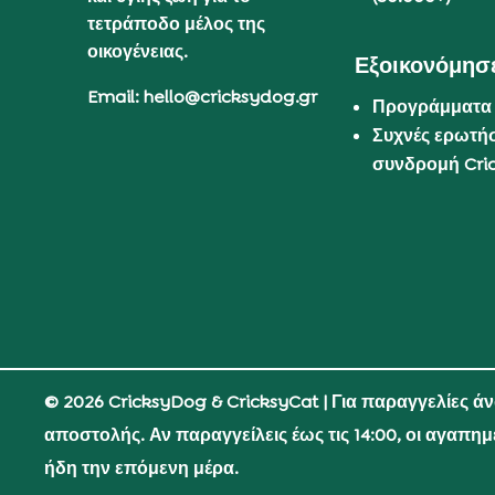
τετράποδο μέλος της
οικογένειας.
Εξοικονόμησε
Email: hello@cricksydog.gr
Προγράμματα
Συχνές ερωτήσ
συνδρομή Cri
© 2026 CricksyDog & CricksyCat
| Για παραγγελίες ά
αποστολής. Αν παραγγείλεις έως τις 14:00, οι αγαπη
ήδη την επόμενη μέρα.