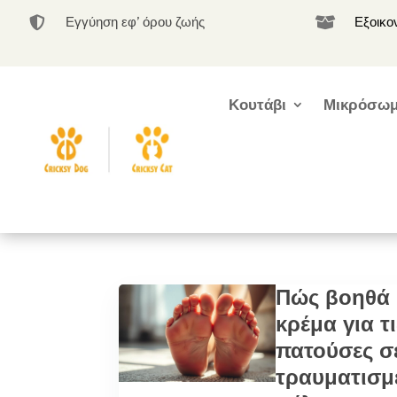
Εγγύηση εφ’ όρου ζωής
Εξοικο


Κουτάβι
Μικρόσωμ
Πώς βοηθά
κρέμα για τι
πατούσες σ
τραυματισμ