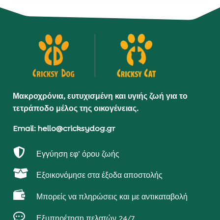
Μακροχρόνια, ευτυχισμένη και υγιής ζωή για το
τετράποδο μέλος της οικογένειας.
Email: hello@cricksydog.gr

Εγγύηση εφ’ όρου ζωής

Εξοικονόμησε στα έξοδα αποστολής

Μπορείς να πληρώσεις και με αντικαταβολή

Εξυπηρέτηση πελατών 24/7