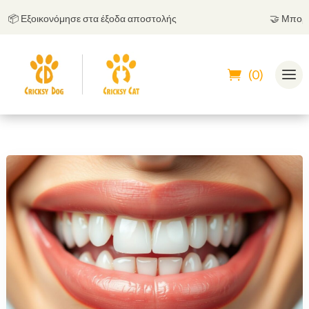
 Εξοικονόμησε στα έξοδα αποστολής
🤝
Μπορείς να
(0)