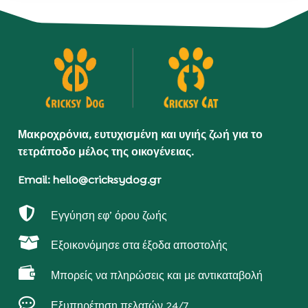
Μακροχρόνια, ευτυχισμένη και υγιής ζωή για το
τετράποδο μέλος της οικογένειας.
Email: hello@cricksydog.gr

Εγγύηση εφ’ όρου ζωής

Εξοικονόμησε στα έξοδα αποστολής

Μπορείς να πληρώσεις και με αντικαταβολή

Εξυπηρέτηση πελατών 24/7