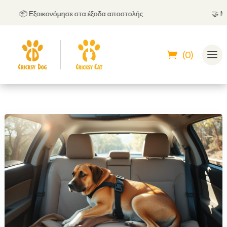
📦 Εξοικονόμησε στα έξοδα αποστολής
🤝
Μπορε
(0)