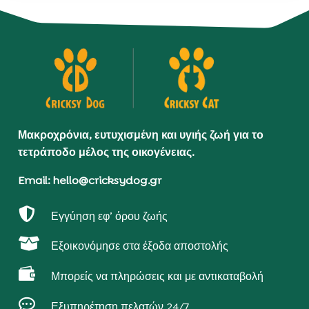
Μακροχρόνια, ευτυχισμένη και υγιής ζωή για το
τετράποδο μέλος της οικογένειας.
Email: hello@cricksydog.gr

Εγγύηση εφ’ όρου ζωής

Εξοικονόμησε στα έξοδα αποστολής

Μπορείς να πληρώσεις και με αντικαταβολή

Εξυπηρέτηση πελατών 24/7