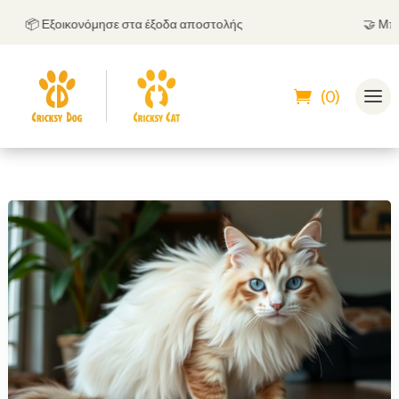
📦 Εξοικονόμησε στα έξοδα αποστολής
🤝
Μπορείς
(0)