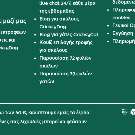
δεδομέν
live chat 24/7, κάθε μέρα
Πληροφορ
της εβδομάδας
cookies
Blog για σκύλους
 μαζί μας
Γενικοί 
CricksyDog
 εκτροφέων
Εγγύηση
Blog για γάτες CricksyCat
εις και
Πληρωμή 
Κουίζ επιλογής τροφής
cksyDog
για σκύλους
Παρουσίαση 72 φυλών
σκύλων
Παρουσίαση 39 φυλών
γατών
νω των 60 €, καλύπτουμε εμείς τα έξοδα
μένες σας λιχουδιές μπορεί να φτάσουν