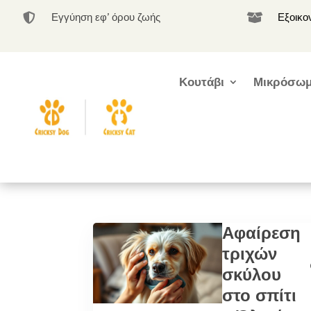
Εγγύηση εφ’ όρου ζωής
Εξοικο


Κουτάβι
Μικρόσωμ
Αφαίρεση
τριχών
σκύλου
στο σπίτι