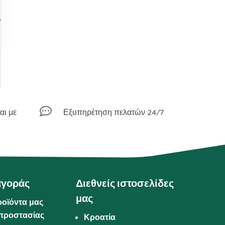
ό

αι με
Εξυπηρέτηση πελατών 24/7
αγοράς
Διεθνείς ιστοσελίδες
μας
ροϊόντα μας
προστασίας
Κροατία