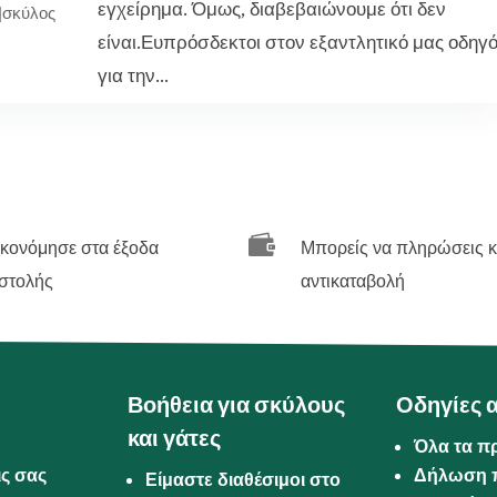
εγχείρημα. Όμως, διαβεβαιώνουμε ότι δεν
|
σκύλος
είναι.Ευπρόσδεκτοι στον εξαντλητικό μας οδηγ
για την...

ικονόμησε στα έξοδα
Μπορείς να πληρώσεις κ
στολής
αντικαταβολή
Βοήθεια για σκύλους
Οδηγίες 
και γάτες
Όλα τα π
ις σας
Δήλωση 
Είμαστε διαθέσιμοι στο