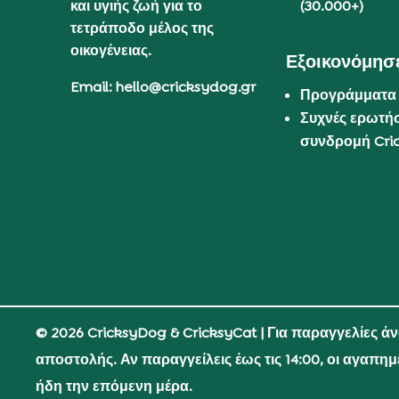
και υγιής ζωή για το
(30.000+)
τετράποδο μέλος της
οικογένειας.
Εξοικονόμησε
Email: hello@cricksydog.gr
Προγράμματα
Συχνές ερωτήσ
συνδρομή Cri
© 2026 CricksyDog & CricksyCat
| Για παραγγελίες ά
αποστολής. Αν παραγγείλεις έως τις 14:00, οι αγαπη
ήδη την επόμενη μέρα.