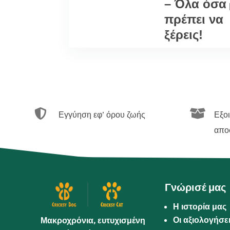
– Όλα όσα
πρέπει να
ξέρεις!


Εγγύηση εφ’ όρου ζωής
Εξο
απο
Γνώρισέ μας
Η ιστορία μας
Οι αξιολογήσε
Μακροχρόνια, ευτυχισμένη