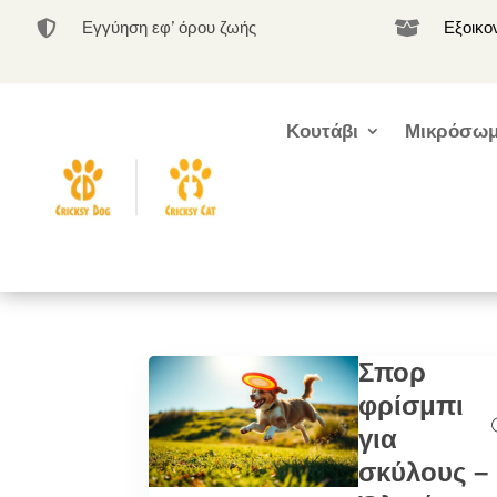
Εγγύηση εφ’ όρου ζωής
Εξοικο


Κουτάβι
Μικρόσωμ
Σπορ
φρίσμπι
για
σκύλους –