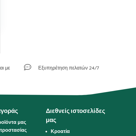

αι με
Εξυπηρέτηση πελατών 24/7
αγοράς
Διεθνείς ιστοσελίδες
μας
ροϊόντα μας
προστασίας
Κροατία