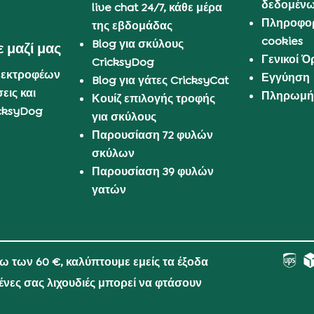
δεδομέν
live chat 24/7, κάθε μέρα
Πληροφορ
της εβδομάδας
cookies
Blog για σκύλους
 μαζί μας
Γενικοί 
CricksyDog
 εκτροφέων
Εγγύηση
Blog για γάτες CricksyCat
εις και
Πληρωμή 
Κουίζ επιλογής τροφής
cksyDog
για σκύλους
Παρουσίαση 72 φυλών
σκύλων
Παρουσίαση 39 φυλών
γατών
νω των 60 €, καλύπτουμε εμείς τα έξοδα
μένες σας λιχουδιές μπορεί να φτάσουν