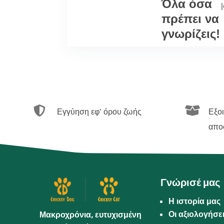
Όλα όσα
|
πρέπει να
γνωρίζεις!


Εγγύηση εφ’ όρου ζωής
Εξο
απο
Γνώρισέ μας
Η ιστορία μας
Οι αξιολογήσε
Μακροχρόνια, ευτυχισμένη