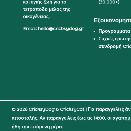
και υγιής ζωή για το
(30.000+)
τετράποδο μέλος της
οικογένειας.
Εξοικονόμησε
Email: hello@cricksydog.gr
Προγράμματα
Συχνές ερωτήσ
συνδρομή Cri
© 2026 CricksyDog & CricksyCat
| Για παραγγελίες ά
αποστολής. Αν παραγγείλεις έως τις 14:00, οι αγαπη
ήδη την επόμενη μέρα.