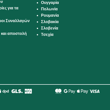
ων
Ουγγαρία
ίες για τα
Πολωνία
Ρουμανία
Όροι Συναλλαγών
Σλοβακία
Σλοβενία
και αποστολή
Τσεχία