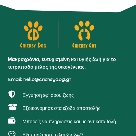
Μακροχρόνια, ευτυχισμένη και υγιής ζωή για το
τετράποδο μέλος της οικογένειας.
Email: hello@cricksydog.gr

Εγγύηση εφ’ όρου ζωής

Εξοικονόμησε στα έξοδα αποστολής

Μπορείς να πληρώσεις και με αντικαταβολή

Εξυπηρέτηση πελατών 24/7