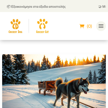
📦 Εξοικονόμησε στα έξοδα αποστολής
🤝
Μπορεί
(0)