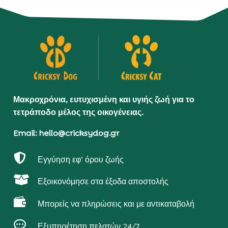
Μακροχρόνια, ευτυχισμένη και υγιής ζωή για το
τετράποδο μέλος της οικογένειας.
Email: hello@cricksydog.gr

Εγγύηση εφ’ όρου ζωής

Εξοικονόμησε στα έξοδα αποστολής

Μπορείς να πληρώσεις και με αντικαταβολή

Εξυπηρέτηση πελατών 24/7