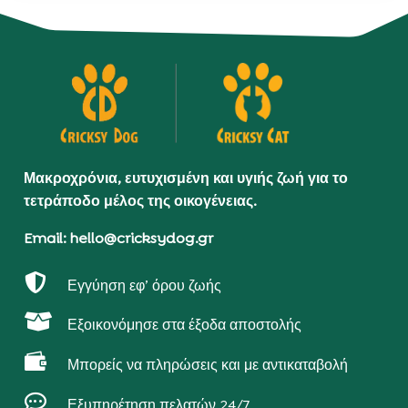
Μακροχρόνια, ευτυχισμένη και υγιής ζωή για το
τετράποδο μέλος της οικογένειας.
Email: hello@cricksydog.gr

Εγγύηση εφ’ όρου ζωής

Εξοικονόμησε στα έξοδα αποστολής

Μπορείς να πληρώσεις και με αντικαταβολή

Εξυπηρέτηση πελατών 24/7