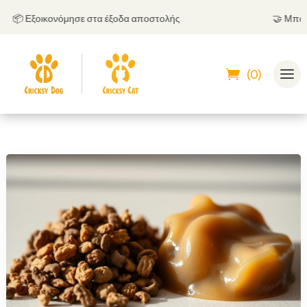
📦 Εξοικονόμησε στα έξοδα αποστολής
🤝
Μπορείς 
(0)