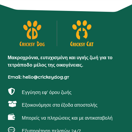
Μακροχρόνια, ευτυχισμένη και υγιής ζωή για το
τετράποδο μέλος της οικογένειας.
Email: hello@cricksydog.gr

Εγγύηση εφ’ όρου ζωής

Εξοικονόμησε στα έξοδα αποστολής

Μπορείς να πληρώσεις και με αντικαταβολή

Εξυπηρέτηση πελατών 24/7