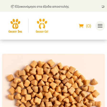
📦 Εξοικονόμησε στα έξοδα αποστολής
🤝
Μπορ
(0)