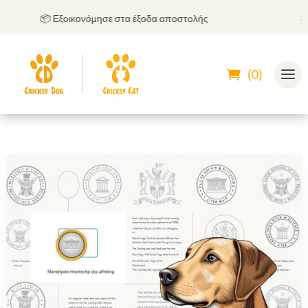
📦 Εξοικονόμησε στα έξοδα αποστολής
🤝
Μπ
(0)