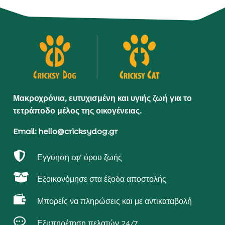
Μακροχρόνια, ευτυχισμένη και υγιής ζωή για το
τετράποδο μέλος της οικογένειας.
Email: hello@cricksydog.gr

Εγγύηση εφ’ όρου ζωής

Εξοικονόμησε στα έξοδα αποστολής

Μπορείς να πληρώσεις και με αντικαταβολή

Εξυπηρέτηση πελατών 24/7