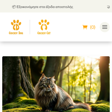
📦 Εξοικονόμησε στα έξοδα αποστολής
🤝
Μπορ
(0)