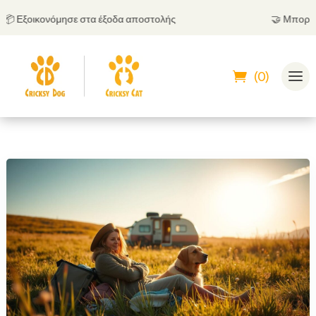
 Εξοικονόμησε στα έξοδα αποστολής
🤝
Μπορείς να
(0)