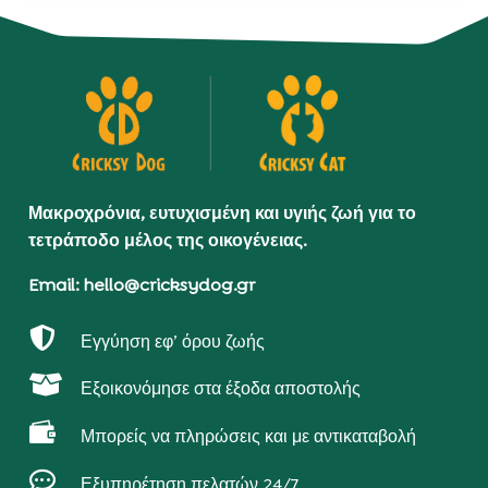
Μακροχρόνια, ευτυχισμένη και υγιής ζωή για το
τετράποδο μέλος της οικογένειας.
Email: hello@cricksydog.gr

Εγγύηση εφ’ όρου ζωής

Εξοικονόμησε στα έξοδα αποστολής

Μπορείς να πληρώσεις και με αντικαταβολή

Εξυπηρέτηση πελατών 24/7