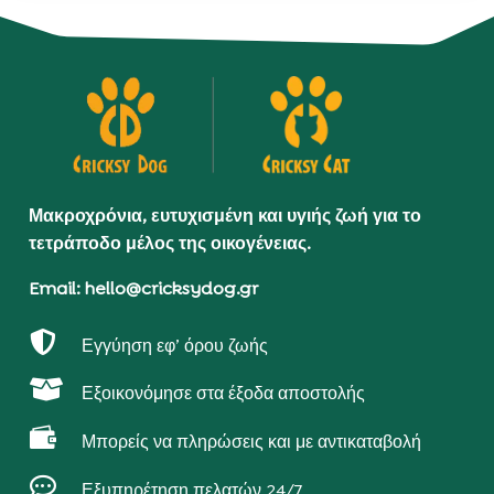
Μακροχρόνια, ευτυχισμένη και υγιής ζωή για το
τετράποδο μέλος της οικογένειας.
Email: hello@cricksydog.gr

Εγγύηση εφ’ όρου ζωής

Εξοικονόμησε στα έξοδα αποστολής

Μπορείς να πληρώσεις και με αντικαταβολή

Εξυπηρέτηση πελατών 24/7