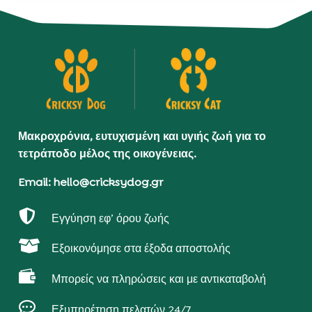
Μακροχρόνια, ευτυχισμένη και υγιής ζωή για το
τετράποδο μέλος της οικογένειας.
Email: hello@cricksydog.gr

Εγγύηση εφ’ όρου ζωής

Εξοικονόμησε στα έξοδα αποστολής

Μπορείς να πληρώσεις και με αντικαταβολή

Εξυπηρέτηση πελατών 24/7