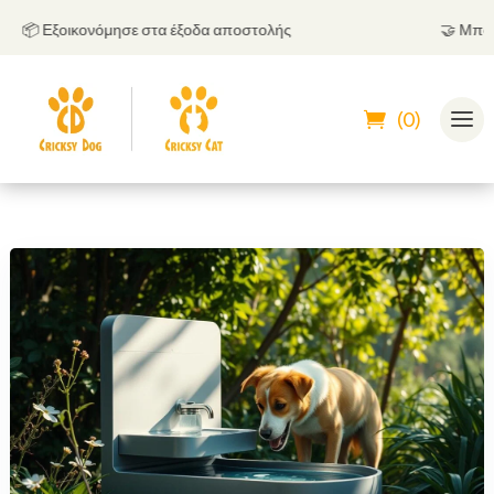
📦 Εξοικονόμησε στα έξοδα αποστολής
🤝
Μπορείς 
(0)