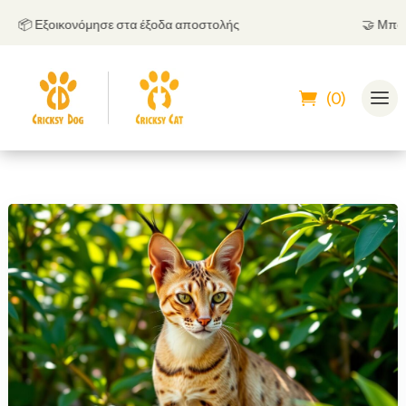
📦 Εξοικονόμησε στα έξοδα αποστολής
🤝
Μπορείς 
(0)