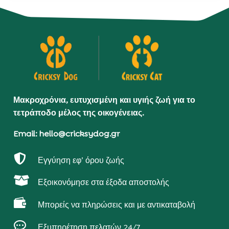
Μακροχρόνια, ευτυχισμένη και υγιής ζωή για το
τετράποδο μέλος της οικογένειας.
Email: hello@cricksydog.gr

Εγγύηση εφ’ όρου ζωής

Εξοικονόμησε στα έξοδα αποστολής

Μπορείς να πληρώσεις και με αντικαταβολή

Εξυπηρέτηση πελατών 24/7