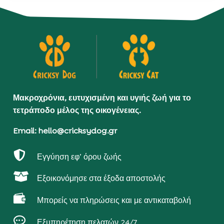
Μακροχρόνια, ευτυχισμένη και υγιής ζωή για το
τετράποδο μέλος της οικογένειας.
Email: hello@cricksydog.gr

Εγγύηση εφ’ όρου ζωής

Εξοικονόμησε στα έξοδα αποστολής

Μπορείς να πληρώσεις και με αντικαταβολή

Εξυπηρέτηση πελατών 24/7