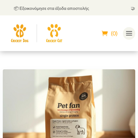
📦 Εξοικονόμησε στα έξοδα αποστολής
🤝
Μπορ
(0)