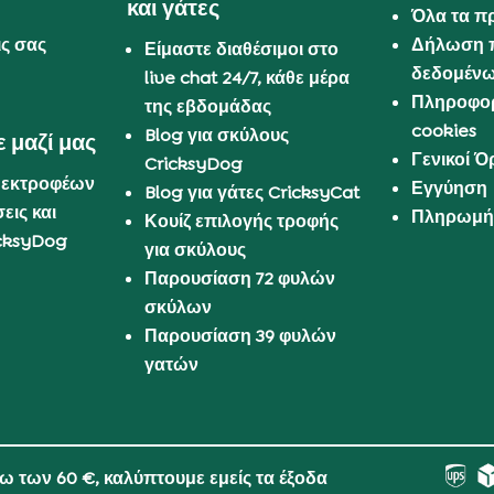
και γάτες
Όλα τα π
ις σας
Δήλωση 
Είμαστε διαθέσιμοι στο
δεδομέν
live chat 24/7, κάθε μέρα
Πληροφορ
της εβδομάδας
cookies
Blog για σκύλους
 μαζί μας
Γενικοί 
CricksyDog
 εκτροφέων
Εγγύηση
Blog για γάτες CricksyCat
εις και
Πληρωμή 
Κουίζ επιλογής τροφής
cksyDog
για σκύλους
Παρουσίαση 72 φυλών
σκύλων
Παρουσίαση 39 φυλών
γατών
νω των 60 €, καλύπτουμε εμείς τα έξοδα