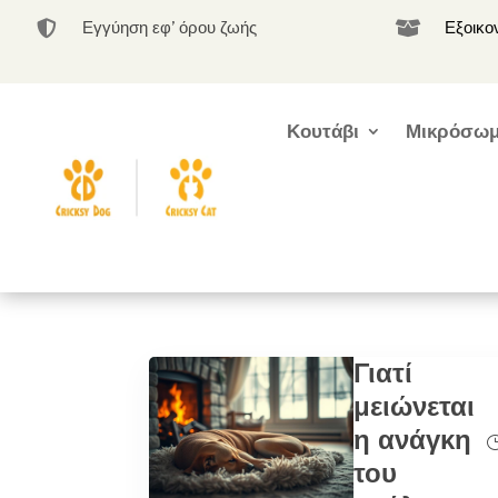
Εγγύηση εφ’ όρου ζωής
Εξοικο


Κουτάβι
Μικρόσωμ
Γιατί
μειώνεται
η ανάγκη
του