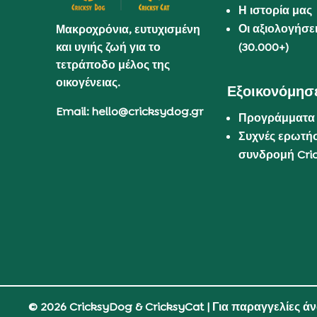
Η ιστορία μας
Οι αξιολογήσε
Μακροχρόνια, ευτυχισμένη
και υγιής ζωή για το
(30.000+)
τετράποδο μέλος της
οικογένειας.
Εξοικονόμησε
Email: hello@cricksydog.gr
Προγράμματα
Συχνές ερωτήσ
συνδρομή Cri
© 2026 CricksyDog & CricksyCat
| Για παραγγελίες ά