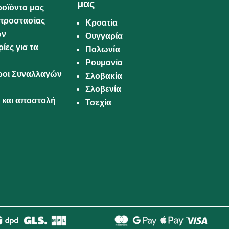
μας
ροϊόντα μας
προστασίας
Κροατία
ων
Ουγγαρία
ίες για τα
Πολωνία
Ρουμανία
Όροι Συναλλαγών
Σλοβακία
Σλοβενία
και αποστολή
Τσεχία