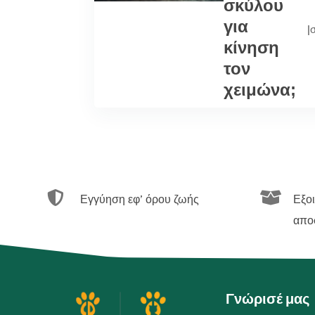
σκύλου
για
|
κίνηση
τον
χειμώνα;


Εγγύηση εφ’ όρου ζωής
Εξο
απο
Γνώρισέ μας