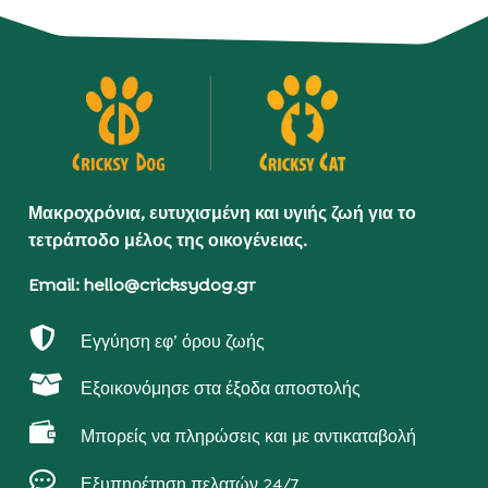
Μακροχρόνια, ευτυχισμένη και υγιής ζωή για το
τετράποδο μέλος της οικογένειας.
Email: hello@cricksydog.gr

Εγγύηση εφ’ όρου ζωής

Εξοικονόμησε στα έξοδα αποστολής

Μπορείς να πληρώσεις και με αντικαταβολή

Εξυπηρέτηση πελατών 24/7