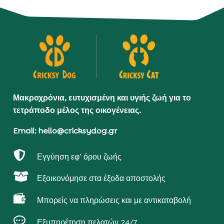
Μακροχρόνια, ευτυχισμένη και υγιής ζωή για το
τετράποδο μέλος της οικογένειας.
Email: hello@cricksydog.gr

Εγγύηση εφ’ όρου ζωής

Εξοικονόμησε στα έξοδα αποστολής

Μπορείς να πληρώσεις και με αντικαταβολή

Εξυπηρέτηση πελατών 24/7