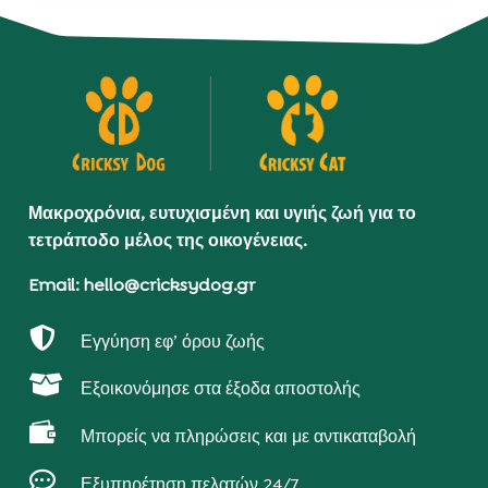
Μακροχρόνια, ευτυχισμένη και υγιής ζωή για το
τετράποδο μέλος της οικογένειας.
Email: hello@cricksydog.gr

Εγγύηση εφ’ όρου ζωής

Εξοικονόμησε στα έξοδα αποστολής

Μπορείς να πληρώσεις και με αντικαταβολή

Εξυπηρέτηση πελατών 24/7