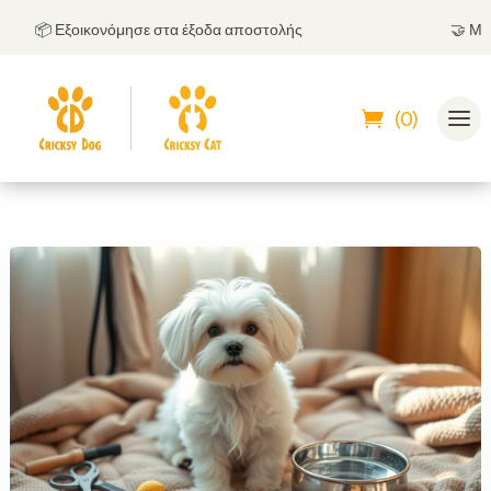
📦 Εξοικονόμησε στα έξοδα αποστολής
🤝
Μπορεί
(0)