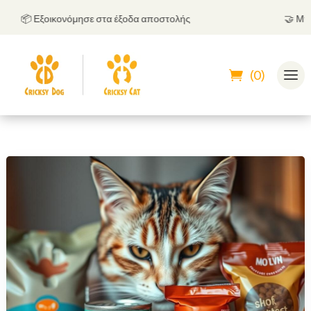
📦 Εξοικονόμησε στα έξοδα αποστολής
🤝
Μπορείς
(0)