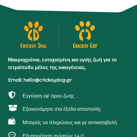
Μακροχρόνια, ευτυχισμένη και υγιής ζωή για το
τετράποδο μέλος της οικογένειας.
Email: hello@cricksydog.gr

Εγγύηση εφ’ όρου ζωής

Εξοικονόμησε στα έξοδα αποστολής

Μπορείς να πληρώσεις και με αντικαταβολή

Εξυπηρέτηση πελατών 24/7