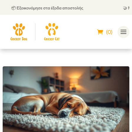
📦 Εξοικονόμησε στα έξοδα αποστολής
🤝
Μπορε
(0)