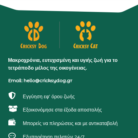
Μακροχρόνια, ευτυχισμένη και υγιής ζωή για το
τετράποδο μέλος της οικογένειας.
Email: hello@cricksydog.gr

Εγγύηση εφ’ όρου ζωής

Εξοικονόμησε στα έξοδα αποστολής

Μπορείς να πληρώσεις και με αντικαταβολή

Εξυπηρέτηση πελατών 24/7