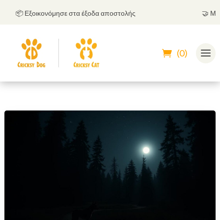
📦 Εξοικονόμησε στα έξοδα αποστολής
🤝
Μπορε
(0)