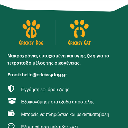
Μακροχρόνια, ευτυχισμένη και υγιής ζωή για το
τετράποδο μέλος της οικογένειας.
Email: hello@cricksydog.gr

Εγγύηση εφ’ όρου ζωής

Εξοικονόμησε στα έξοδα αποστολής

Μπορείς να πληρώσεις και με αντικαταβολή

Εξυπηρέτηση πελατών 24/7