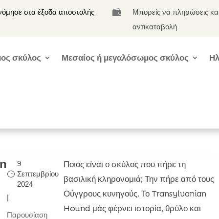
νόμησε στα έξοδα αποστολής
Μπορείς να πληρώσεις κα

αντικαταβολή
ος σκύλος
Μεσαίος ή μεγαλόσωμος σκύλος
Ηλ
an
Ποιος είναι ο σκύλος που πήρε τη
9
Σεπτεμβρίου
βασιλική κληρονομιά; Την πήρε από τους
2024
Ούγγρους κυνηγούς. Το Transylvanian
|
Hound μάς φέρνει ιστορία, θρύλο και
Παρουσίαση