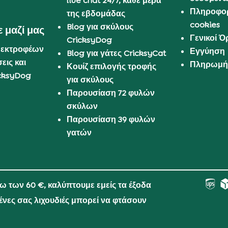
live chat 24/7, κάθε μέρα
Πληροφορ
της εβδομάδας
cookies
Blog για σκύλους
 μαζί μας
Γενικοί 
CricksyDog
 εκτροφέων
Εγγύηση
Blog για γάτες CricksyCat
εις και
Πληρωμή 
Κουίζ επιλογής τροφής
cksyDog
για σκύλους
Παρουσίαση 72 φυλών
σκύλων
Παρουσίαση 39 φυλών
γατών
νω των 60 €, καλύπτουμε εμείς τα έξοδα
μένες σας λιχουδιές μπορεί να φτάσουν