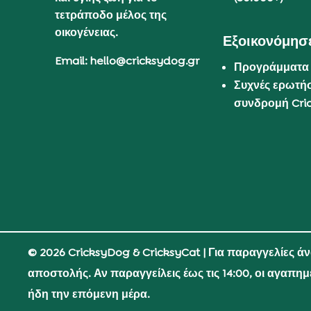
τετράποδο μέλος της
οικογένειας.
Εξοικονόμησε
Email: hello@cricksydog.gr
Προγράμματα
Συχνές ερωτήσ
συνδρομή Cri
© 2026 CricksyDog & CricksyCat
| Για παραγγελίες ά
αποστολής. Αν παραγγείλεις έως τις 14:00, οι αγαπη
ήδη την επόμενη μέρα.