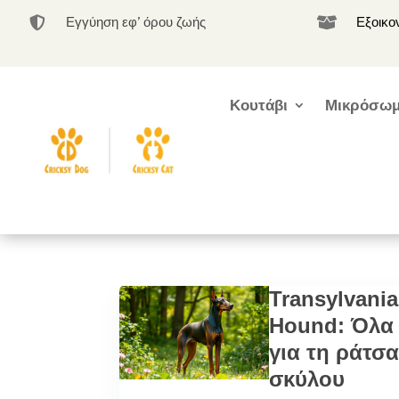
Εγγύηση εφ’ όρου ζωής
Εξοικο


Κουτάβι
Μικρόσωμ
Transylvani
Hound: Όλα
για τη ράτσα
σκύλου