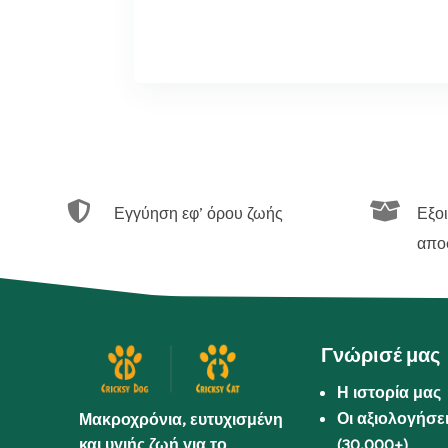


Εγγύηση εφ’ όρου ζωής
Εξο
απο
Γνώρισέ μας
Η ιστορία μας
Οι αξιολογήσε
Μακροχρόνια, ευτυχισμένη
και υγιής ζωή για το
(30.000+)