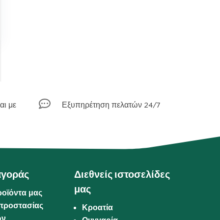

αι με
Εξυπηρέτηση πελατών 24/7
αγοράς
Διεθνείς ιστοσελίδες
μας
ροϊόντα μας
προστασίας
Κροατία
ων