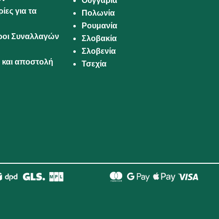
Ουγγαρία
ίες για τα
Πολωνία
Ρουμανία
Όροι Συναλλαγών
Σλοβακία
Σλοβενία
και αποστολή
Τσεχία