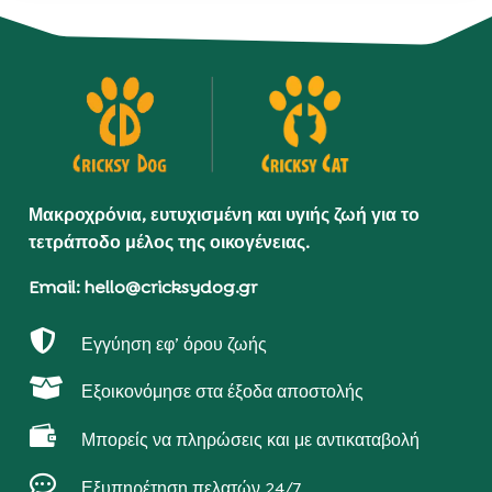
Μακροχρόνια, ευτυχισμένη και υγιής ζωή για το
τετράποδο μέλος της οικογένειας.
Email: hello@cricksydog.gr

Εγγύηση εφ’ όρου ζωής

Εξοικονόμησε στα έξοδα αποστολής

Μπορείς να πληρώσεις και με αντικαταβολή

Εξυπηρέτηση πελατών 24/7