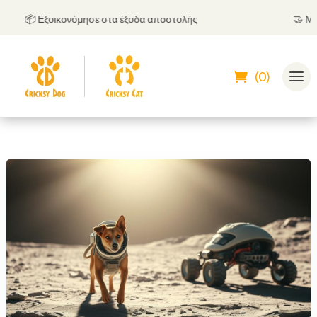
📦 Εξοικονόμησε στα έξοδα αποστολής
🤝
Μπορεί
(0)