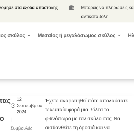
νόμησε στα έξοδα αποστολής
Μπορείς να πληρώσεις κα

αντικαταβολή
ος σκύλος
Μεσαίος ή μεγαλόσωμος σκύλος
Ηλ
τας
12
Έχετε αναρωτηθεί πότε απολαύσατε
Σεπτεμβρίου
τελευταία φορά μια βόλτα το
2024
λο
φθινόπωρο με τον σκύλο σας; Να
|
αισθανθείτε τη δροσιά και να
Συμβουλές