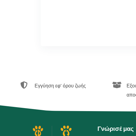


Εγγύηση εφ’ όρου ζωής
Εξο
απο
Γνώρισέ μας