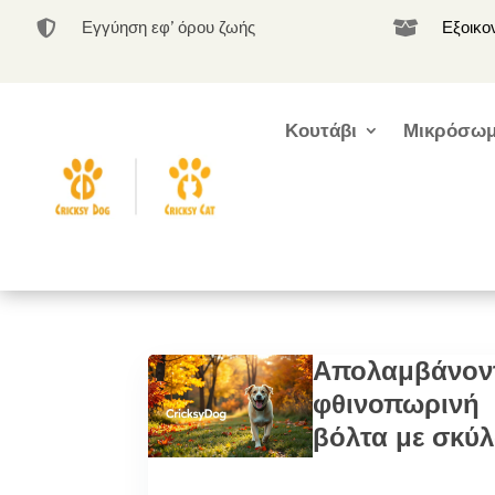
Εγγύηση εφ’ όρου ζωής
Εξοικο


Κουτάβι
Μικρόσωμ
Απολαμβάνον
φθινοπωρινή
βόλτα με σκύ