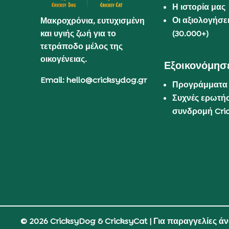
Η ιστορία μας
Οι αξιολογήσε
Μακροχρόνια, ευτυχισμένη
και υγιής ζωή για το
(30.000+)
τετράποδο μέλος της
οικογένειας.
Εξοικονόμησε
Email: hello@cricksydog.gr
Προγράμματα
Συχνές ερωτήσ
συνδρομή Cri
© 2026 CricksyDog & CricksyCat
| Για παραγγελίες ά