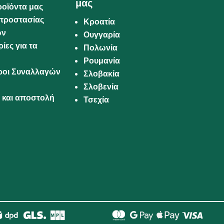
μας
ροϊόντα μας
προστασίας
Κροατία
ων
Ουγγαρία
ίες για τα
Πολωνία
Ρουμανία
Όροι Συναλλαγών
Σλοβακία
Σλοβενία
και αποστολή
Τσεχία