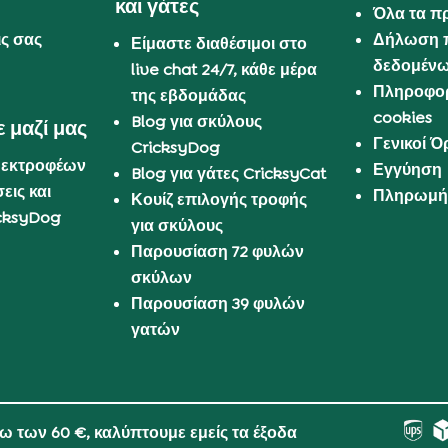
και γάτες
Όλα τα π
ις σας
Δήλωση 
Είμαστε διαθέσιμοι στο
δεδομέν
live chat 24/7, κάθε μέρα
Πληροφορ
της εβδομάδας
cookies
Blog για σκύλους
 μαζί μας
Γενικοί 
CricksyDog
 εκτροφέων
Εγγύηση
Blog για γάτες CricksyCat
εις και
Πληρωμή 
Κουίζ επιλογής τροφής
cksyDog
για σκύλους
Παρουσίαση 72 φυλών
σκύλων
Παρουσίαση 39 φυλών
γατών
νω των 60 €, καλύπτουμε εμείς τα έξοδα