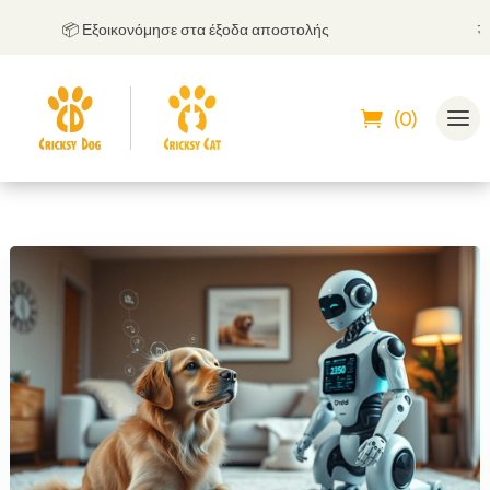
📦 Εξοικονόμησε στα έξοδα αποστολής
🤝
Μπο
(0)