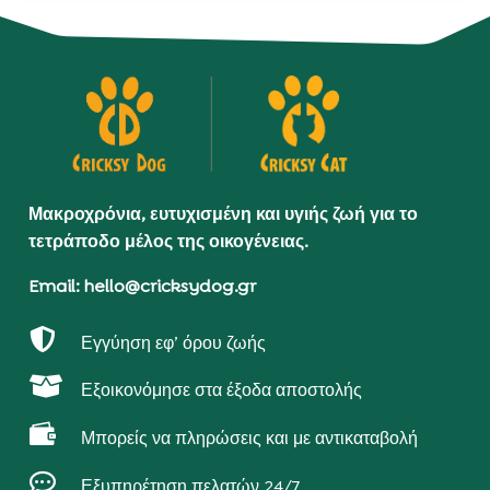
Μακροχρόνια, ευτυχισμένη και υγιής ζωή για το
τετράποδο μέλος της οικογένειας.
Email: hello@cricksydog.gr

Εγγύηση εφ’ όρου ζωής

Εξοικονόμησε στα έξοδα αποστολής

Μπορείς να πληρώσεις και με αντικαταβολή

Εξυπηρέτηση πελατών 24/7