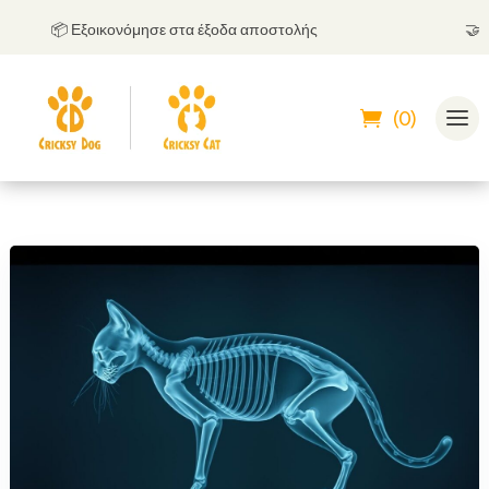
📦 Εξοικονόμησε στα έξοδα αποστολής
🤝
Μπο
(0)