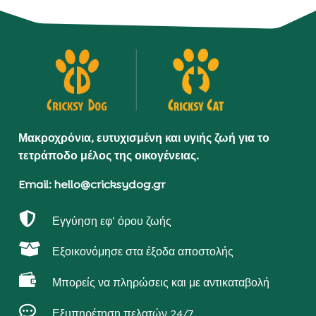
Μακροχρόνια, ευτυχισμένη και υγιής ζωή για το
τετράποδο μέλος της οικογένειας.
Email: hello@cricksydog.gr

Εγγύηση εφ’ όρου ζωής

Εξοικονόμησε στα έξοδα αποστολής

Μπορείς να πληρώσεις και με αντικαταβολή

Εξυπηρέτηση πελατών 24/7