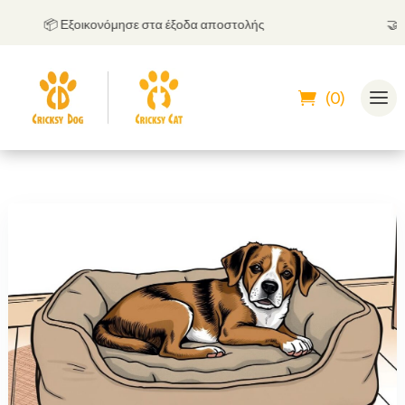
📦 Εξοικονόμησε στα έξοδα αποστολής
🤝
Μπ
(0)