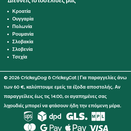
Διεθνείς ιστοσελίδες μας
Κροατία
Ουγγαρία
Πολωνία
Ρουμανία
Σλοβακία
Σλοβενία
Τσεχία
© 2026 CricksyDog & CricksyCat
| Για παραγγελίες άνω
των 60 €, καλύπτουμε εμείς τα έξοδα αποστολής. Αν
παραγγείλεις έως τις 14:00, οι αγαπημένες σας
λιχουδιές μπορεί να φτάσουν ήδη την επόμενη μέρα.