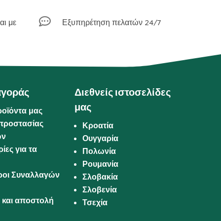

αι με
Εξυπηρέτηση πελατών 24/7
αγοράς
Διεθνείς ιστοσελίδες
μας
ροϊόντα μας
προστασίας
Κροατία
ων
Ουγγαρία
ίες για τα
Πολωνία
Ρουμανία
Όροι Συναλλαγών
Σλοβακία
Σλοβενία
και αποστολή
Τσεχία