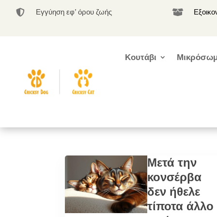
Εγγύηση εφ’ όρου ζωής
Εξοικο


Κουτάβι
Μικρόσωμ
Μετά την
κονσέρβα
δεν ήθελε
τίποτα άλλο