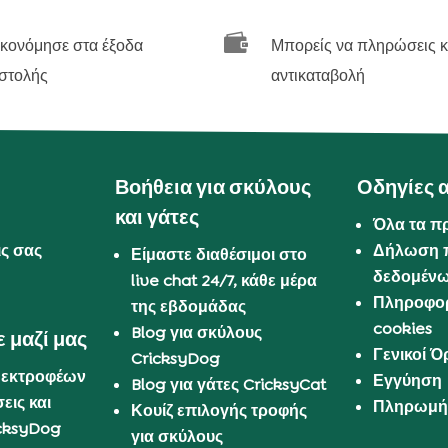

ικονόμησε στα έξοδα
Μπορείς να πληρώσεις κ
στολής
αντικαταβολή
Βοήθεια για σκύλους
Οδηγίες 
και γάτες
Όλα τα π
ις σας
Δήλωση 
Είμαστε διαθέσιμοι στο
δεδομέν
live chat 24/7, κάθε μέρα
Πληροφορ
της εβδομάδας
cookies
Blog για σκύλους
 μαζί μας
Γενικοί 
CricksyDog
 εκτροφέων
Εγγύηση
Blog για γάτες CricksyCat
εις και
Πληρωμή 
Κουίζ επιλογής τροφής
cksyDog
για σκύλους