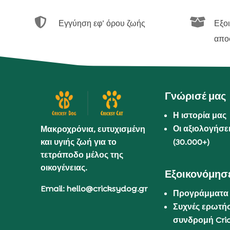


Εγγύηση εφ’ όρου ζωής
Εξο
απο
Γνώρισέ μας
Η ιστορία μας
Οι αξιολογήσε
Μακροχρόνια, ευτυχισμένη
και υγιής ζωή για το
(30.000+)
τετράποδο μέλος της
οικογένειας.
Εξοικονόμησε
Email: hello@cricksydog.gr
Προγράμματα
Συχνές ερωτήσ
συνδρομή Cri