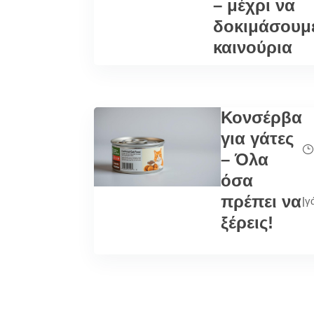
– μέχρι να
δοκιμάσουμ
καινούρια
Κονσέρβα
για γάτες
– Όλα
όσα
πρέπει να
|
γ
ξέρεις!