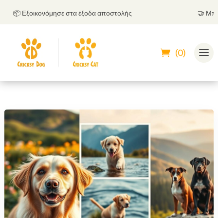
📦 Εξοικονόμησε στα έξοδα αποστολής
🤝
Μπορείς
(0)