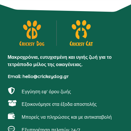
Μακροχρόνια, ευτυχισμένη και υγιής ζωή για το
τετράποδο μέλος της οικογένειας.
Email: hello@cricksydog.gr

Εγγύηση εφ’ όρου ζωής

Εξοικονόμησε στα έξοδα αποστολής

Μπορείς να πληρώσεις και με αντικαταβολή

Εξυπηρέτηση πελατών 24/7