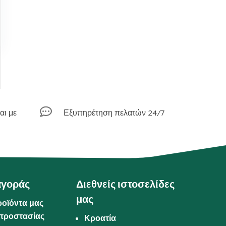

αι με
Εξυπηρέτηση πελατών 24/7
αγοράς
Διεθνείς ιστοσελίδες
μας
ροϊόντα μας
προστασίας
Κροατία