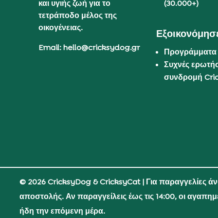
και υγιής ζωή για το
(30.000+)
τετράποδο μέλος της
οικογένειας.
Εξοικονόμησε
Email: hello@cricksydog.gr
Προγράμματα
Συχνές ερωτήσ
συνδρομή Cri
© 2026 CricksyDog & CricksyCat
| Για παραγγελίες ά
αποστολής. Αν παραγγείλεις έως τις 14:00, οι αγαπη
ήδη την επόμενη μέρα.