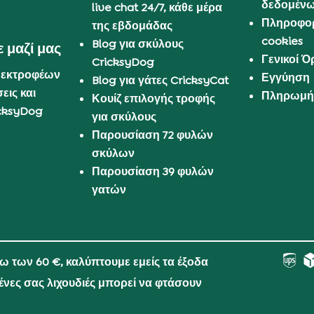
δεδομέν
live chat 24/7, κάθε μέρα
Πληροφορ
της εβδομάδας
cookies
Blog για σκύλους
 μαζί μας
Γενικοί 
CricksyDog
 εκτροφέων
Εγγύηση
Blog για γάτες CricksyCat
εις και
Πληρωμή 
Κουίζ επιλογής τροφής
cksyDog
για σκύλους
Παρουσίαση 72 φυλών
σκύλων
Παρουσίαση 39 φυλών
γατών
νω των 60 €, καλύπτουμε εμείς τα έξοδα
μένες σας λιχουδιές μπορεί να φτάσουν