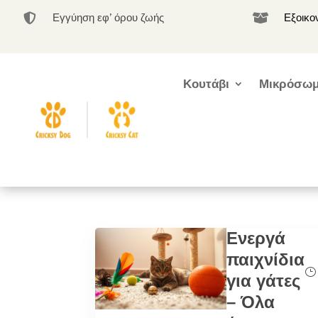
Εγγύηση εφ’ όρου ζωής
Εξοικο


Κουτάβι
Μικρόσωμ
Ενεργά
παιχνίδια
για γάτες
– Όλα