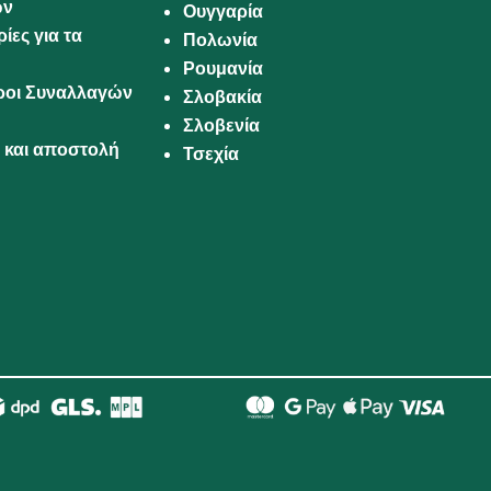
ων
Ουγγαρία
ίες για τα
Πολωνία
Ρουμανία
Όροι Συναλλαγών
Σλοβακία
Σλοβενία
και αποστολή
Τσεχία