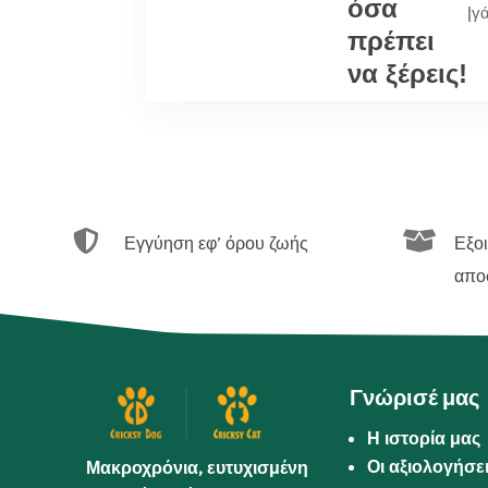
όσα
|
γ
πρέπει
να ξέρεις!


Εγγύηση εφ’ όρου ζωής
Εξο
απο
Γνώρισέ μας
Η ιστορία μας
Οι αξιολογήσε
Μακροχρόνια, ευτυχισμένη