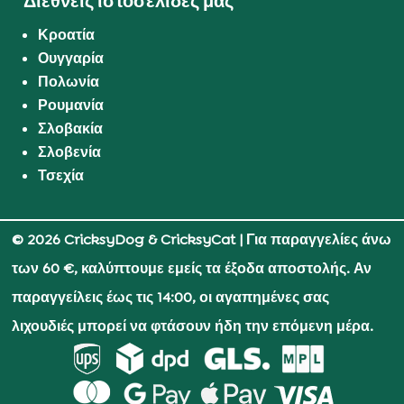
Διεθνείς ιστοσελίδες μας
Κροατία
Ουγγαρία
Πολωνία
Ρουμανία
Σλοβακία
Σλοβενία
Τσεχία
© 2026 CricksyDog & CricksyCat
| Για παραγγελίες άνω
των 60 €, καλύπτουμε εμείς τα έξοδα αποστολής. Αν
παραγγείλεις έως τις 14:00, οι αγαπημένες σας
λιχουδιές μπορεί να φτάσουν ήδη την επόμενη μέρα.