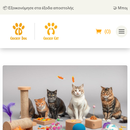
 Εξοικονόμησε στα έξοδα αποστολής
🤝
Μπορείς ν
(0)