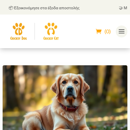
📦 Εξοικονόμησε στα έξοδα αποστολής
🤝
Μπορείς
(0)