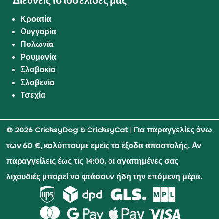
Διεθνείς ιστοσελίδες μας
Κροατία
Ουγγαρία
Πολωνία
Ρουμανία
Σλοβακία
Σλοβενία
Τσεχία
© 2026 CricksyDog & CricksyCat
| Για παραγγελίες άνω
των 60 €, καλύπτουμε εμείς τα έξοδα αποστολής. Αν
παραγγείλεις έως τις 14:00, οι αγαπημένες σας
λιχουδιές μπορεί να φτάσουν ήδη την επόμενη μέρα.