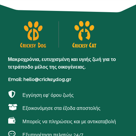
Μακροχρόνια, ευτυχισμένη και υγιής ζωή για το
τετράποδο μέλος της οικογένειας.
Email: hello@cricksydog.gr

Εγγύηση εφ’ όρου ζωής

Εξοικονόμησε στα έξοδα αποστολής

Μπορείς να πληρώσεις και με αντικαταβολή

Εξυπηρέτηση πελατών 24/7