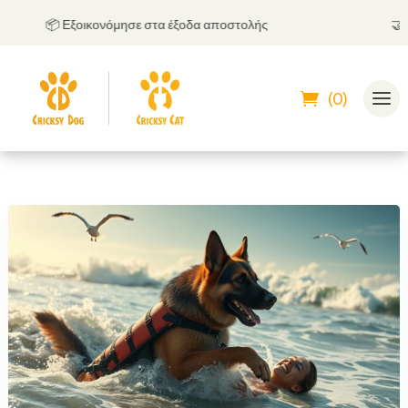
📦 Εξοικονόμησε στα έξοδα αποστολής
🤝
Μπορ
(0)