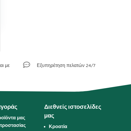

αι με
Εξυπηρέτηση πελατών 24/7
αγοράς
Διεθνείς ιστοσελίδες
μας
ροϊόντα μας
προστασίας
Κροατία