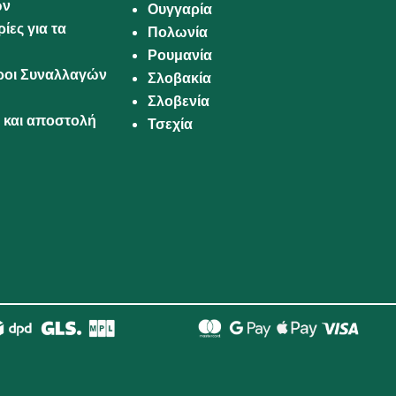
ων
Ουγγαρία
ίες για τα
Πολωνία
Ρουμανία
Όροι Συναλλαγών
Σλοβακία
Σλοβενία
και αποστολή
Τσεχία