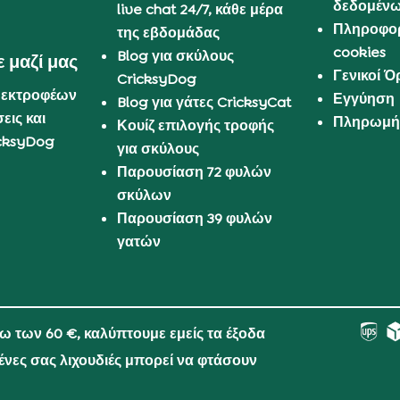
δεδομέν
live chat 24/7, κάθε μέρα
Πληροφορ
της εβδομάδας
cookies
Blog για σκύλους
 μαζί μας
Γενικοί 
CricksyDog
 εκτροφέων
Εγγύηση
Blog για γάτες CricksyCat
εις και
Πληρωμή 
Κουίζ επιλογής τροφής
cksyDog
για σκύλους
Παρουσίαση 72 φυλών
σκύλων
Παρουσίαση 39 φυλών
γατών
νω των 60 €, καλύπτουμε εμείς τα έξοδα
μένες σας λιχουδιές μπορεί να φτάσουν