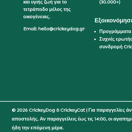
και υγιής ζωή για το
(30.000+)
τετράποδο μέλος της
οικογένειας.
Εξοικονόμησε
Email: hello@cricksydog.gr
Προγράμματα
Συχνές ερωτήσ
συνδρομή Cri
© 2026 CricksyDog & CricksyCat
| Για παραγγελίες ά
αποστολής. Αν παραγγείλεις έως τις 14:00, οι αγαπη
ήδη την επόμενη μέρα.