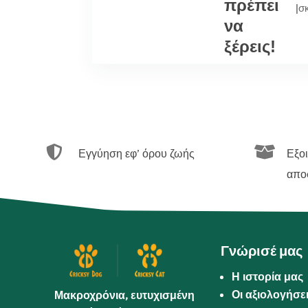
πρέπει
|
σ
να
ξέρεις!


Εγγύηση εφ’ όρου ζωής
Εξο
απο
Γνώρισέ μας
Η ιστορία μας
Οι αξιολογήσε
Μακροχρόνια, ευτυχισμένη