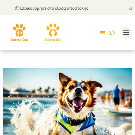
📦 Εξοικονόμησε στα έξοδα αποστολής
🤝
Μπορ
(0)