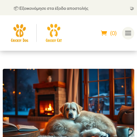
📦 Εξοικονόμησε στα έξοδα αποστολής
🤝
Μπορ
(0)