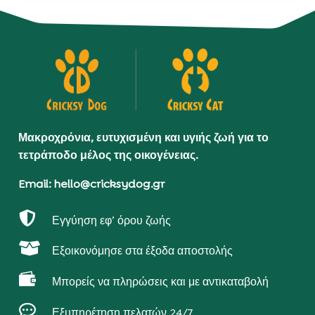
Μακροχρόνια, ευτυχισμένη και υγιής ζωή για το
τετράποδο μέλος της οικογένειας.
Email: hello@cricksydog.gr

Εγγύηση εφ’ όρου ζωής

Εξοικονόμησε στα έξοδα αποστολής

Μπορείς να πληρώσεις και με αντικαταβολή

Εξυπηρέτηση πελατών 24/7