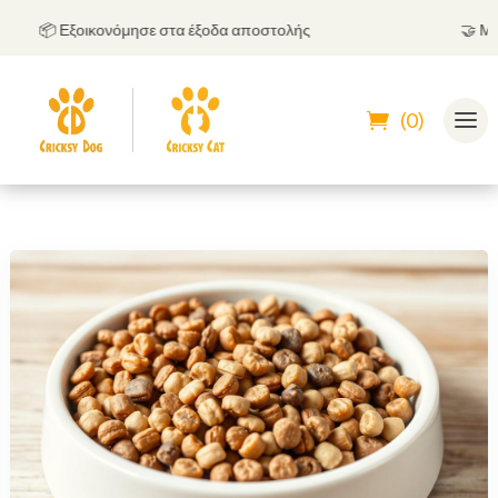
📦 Εξοικονόμησε στα έξοδα αποστολής
🤝
Μπορε
(0)