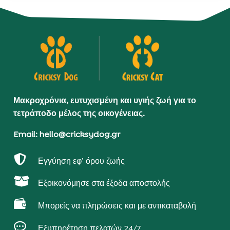
Μακροχρόνια, ευτυχισμένη και υγιής ζωή για το
τετράποδο μέλος της οικογένειας.
Email: hello@cricksydog.gr

Εγγύηση εφ’ όρου ζωής

Εξοικονόμησε στα έξοδα αποστολής

Μπορείς να πληρώσεις και με αντικαταβολή

Εξυπηρέτηση πελατών 24/7