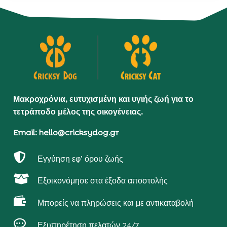
Μακροχρόνια, ευτυχισμένη και υγιής ζωή για το
τετράποδο μέλος της οικογένειας.
Email: hello@cricksydog.gr

Εγγύηση εφ’ όρου ζωής

Εξοικονόμησε στα έξοδα αποστολής

Μπορείς να πληρώσεις και με αντικαταβολή

Εξυπηρέτηση πελατών 24/7