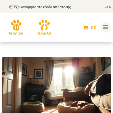
📦 Εξοικονόμησε στα έξοδα αποστολής
🤝
Μπορεί
(0)