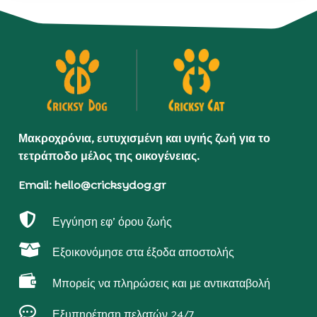
Μακροχρόνια, ευτυχισμένη και υγιής ζωή για το
τετράποδο μέλος της οικογένειας.
Email: hello@cricksydog.gr

Εγγύηση εφ’ όρου ζωής

Εξοικονόμησε στα έξοδα αποστολής

Μπορείς να πληρώσεις και με αντικαταβολή

Εξυπηρέτηση πελατών 24/7