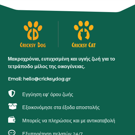
Μακροχρόνια, ευτυχισμένη και υγιής ζωή για το
τετράποδο μέλος της οικογένειας.
Email: hello@cricksydog.gr

Εγγύηση εφ’ όρου ζωής

Εξοικονόμησε στα έξοδα αποστολής

Μπορείς να πληρώσεις και με αντικαταβολή

Εξυπηρέτηση πελατών 24/7