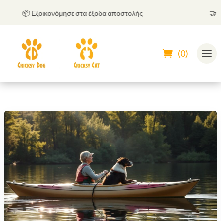
📦 Εξοικονόμησε στα έξοδα αποστολής
🤝
Μπορ
(0)