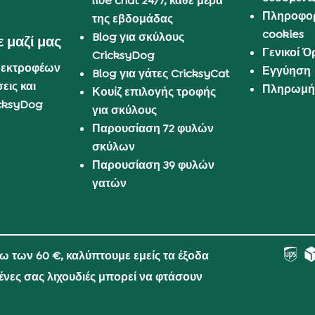
live chat 24/7, κάθε μέρα
Πληροφορ
της εβδομάδας
cookies
Blog για σκύλους
 μαζί μας
Γενικοί 
CricksyDog
 εκτροφέων
Εγγύηση
Blog για γάτες CricksyCat
εις και
Πληρωμή 
Κουίζ επιλογής τροφής
cksyDog
για σκύλους
Παρουσίαση 72 φυλών
σκύλων
Παρουσίαση 39 φυλών
γατών
νω των 60 €, καλύπτουμε εμείς τα έξοδα
μένες σας λιχουδιές μπορεί να φτάσουν