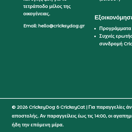
τετράποδο μέλος της
οικογένειας.
Εξοικονόμησε
Email: hello@cricksydog.gr
Προγράμματα
Συχνές ερωτήσ
συνδρομή Cri
© 2026 CricksyDog & CricksyCat
| Για παραγγελίες ά
αποστολής. Αν παραγγείλεις έως τις 14:00, οι αγαπη
ήδη την επόμενη μέρα.