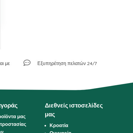

αι με
Εξυπηρέτηση πελατών 24/7
αγοράς
Διεθνείς ιστοσελίδες
μας
ροϊόντα μας
προστασίας
Κροατία
ων