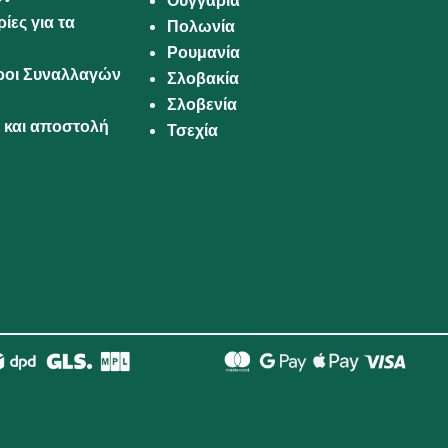
Ουγγαρία
ίες για τα
Πολωνία
Ρουμανία
Όροι Συναλλαγών
Σλοβακία
Σλοβενία
και αποστολή
Τσεχία