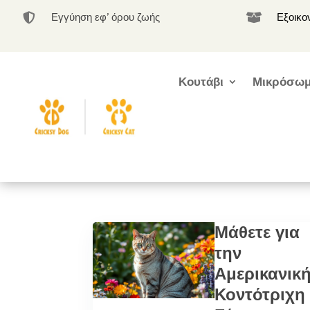
Εγγύηση εφ’ όρου ζωής
Εξοικο


Κουτάβι
Μικρόσωμ
Μάθετε για
την
Αμερικανικ
Κοντότριχη