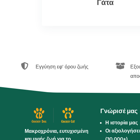
Γάτα


Εγγύηση εφ’ όρου ζωής
Εξο
απο
Γνώρισέ μας
Η ιστορία μας
Οι αξιολογήσε
Μακροχρόνια, ευτυχισμένη
και υγιής ζωή για το
(30.000+)