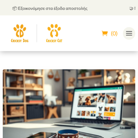
📦 Εξοικονόμησε στα έξοδα αποστολής
🤝
Μπορε
(0)