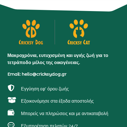
Μακροχρόνια, ευτυχισμένη και υγιής ζωή για το
τετράποδο μέλος της οικογένειας.
Email: hello@cricksydog.gr

Εγγύηση εφ’ όρου ζωής

Εξοικονόμησε στα έξοδα αποστολής

Μπορείς να πληρώσεις και με αντικαταβολή

Εξυπηρέτηση πελατών 24/7